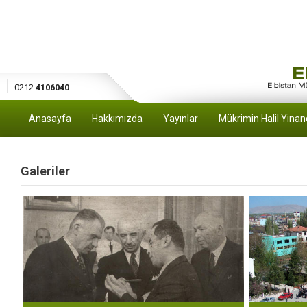
0212
4106040
Anasayfa
Hakkımızda
Yayınlar
Mükrimin Halil Yinan
Galeriler