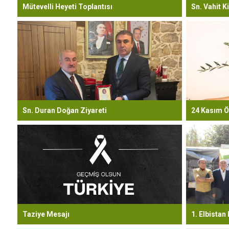
Mütevelli Heyeti Toplantısı
Sn. Vahit Ki
Sn. Duran Doğan Ziyareti
24 Kasım Ö
Taziye Mesajı
1. Elbistan