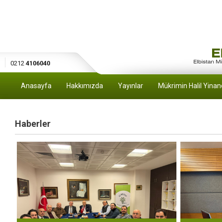
0212
4106040
Anasayfa
Hakkımızda
Yayınlar
Mükrimin Halil Yinan
Haberler