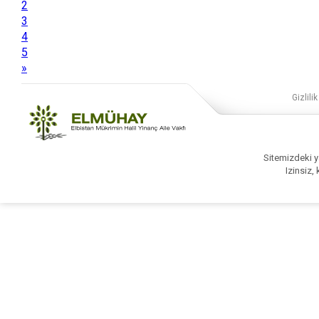
2
3
4
5
»
Gizlilik
Sitemizdeki ya
Izinsiz,